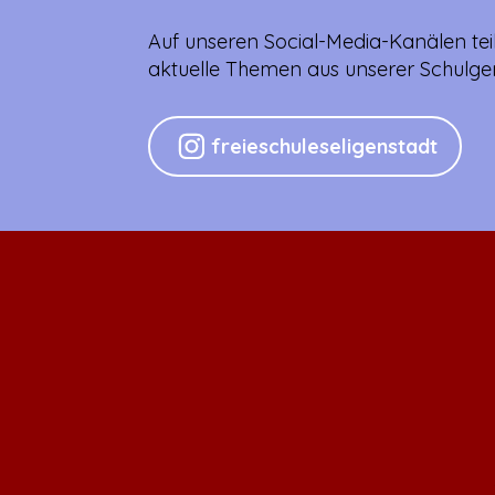
Auf unseren Social-Media-Kanälen teil
aktuelle Themen aus unserer Schulge
freieschuleseligenstadt