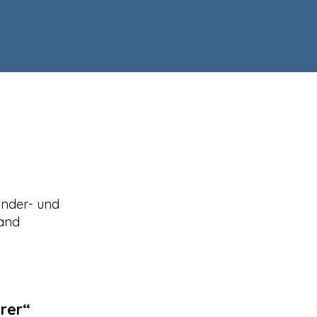
inder- und
Band
rer“