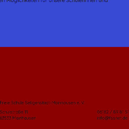
hen Möglichkeiten für unsere Schülerinnen und
Freie Schule Seligenstadt-Mainhausen e. V.
Schulstraße 11
06182 / 89 81 51
63533 Mainhausen
info@fssnet.de