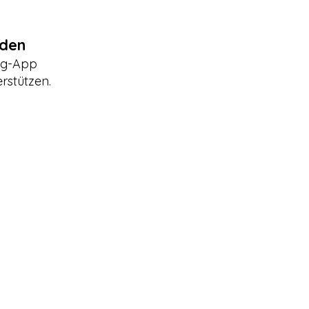
nden
ing-App
rstützen.