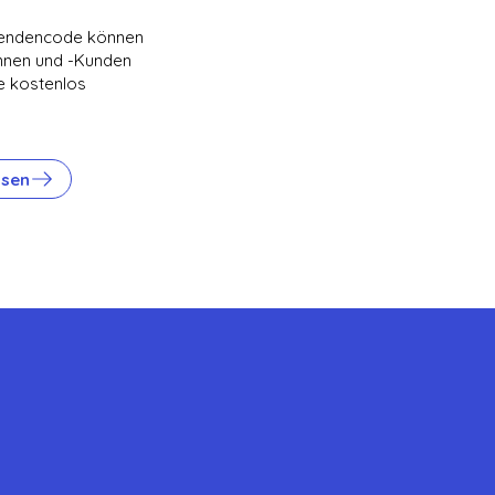
pendencode können
innen und -Kunden
e kostenlos
ösen