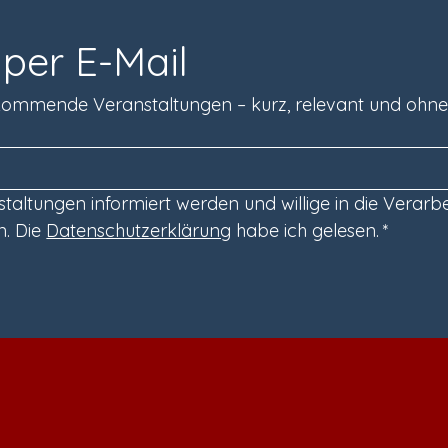
per E-Mail
r kommende Veranstaltungen – kurz, relevant und ohn
altungen informiert werden und willige in die Verarbe
. Die 
Datenschutzerklärung
 habe ich gelesen.
*